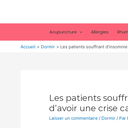
Aller
au
contenu
Acupuncture
Allergies
Rhum
Accueil
Dormir
Les patients souffrant d’insomnie
Les patients souff
d’avoir une crise 
Laisser un commentaire
/
Dormir
/ Par