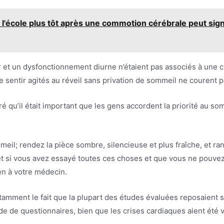
l'école plus tôt après une commotion cérébrale peut sign
et un dysfonctionnement diurne n’étaient pas associés à une c
 sentir agités au réveil sans privation de sommeil ne courent p
é qu’il était important que les gens accordent la priorité au som
il; rendez la pièce sombre, silencieuse et plus fraîche, et ran
et si vous avez essayé toutes ces choses et que vous ne pouve
n à votre médecin.
otamment le fait que la plupart des études évaluées reposaient 
e de questionnaires, bien que les crises cardiaques aient été 