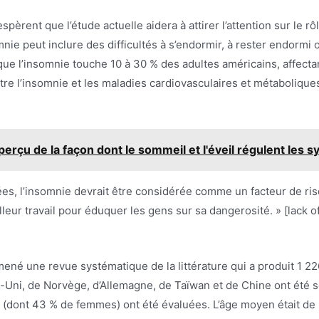
èrent que l’étude actuelle aidera à attirer l’attention sur le 
mnie peut inclure des difficultés à s’endormir, à rester endorm
que l’insomnie touche 10 à 30 % des adultes américains, affec
tre l’insomnie et les maladies cardiovasculaires et métaboliques
rçu de la façon dont le sommeil et l'éveil régulent les s
es, l’insomnie devrait être considérée comme un facteur de ri
leur travail pour éduquer les gens sur sa dangerosité. » [lack o
ené une revue systématique de la littérature qui a produit 1 22
Uni, de Norvège, d’Allemagne, de Taïwan et de Chine ont été s
s (dont 43 % de femmes) ont été évaluées. L’âge moyen était de 