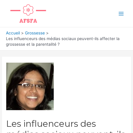
Aller
au
Main
contenu
Men
Accueil
Grossesse
Les influenceurs des médias sociaux peuvent-ils affecter la
grossesse et la parentalité ?
Les influenceurs des