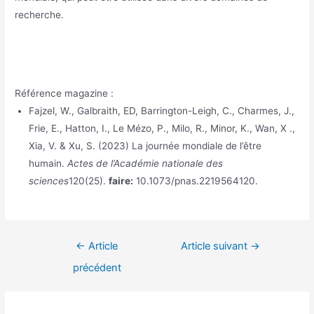
recherche.
Référence magazine :
Fajzel, W., Galbraith, ED, Barrington-Leigh, C., Charmes, J.,
Frie, E., Hatton, I., Le Mézo, P., Milo, R., Minor, K., Wan, X .,
Xia, V. & Xu, S. (2023) La journée mondiale de l’être
humain.
Actes de l’Académie nationale des
sciences
120(25).
faire:
10.1073/pnas.2219564120.
Navigation
←
Article
Article suivant
→
de
précédent
l’article