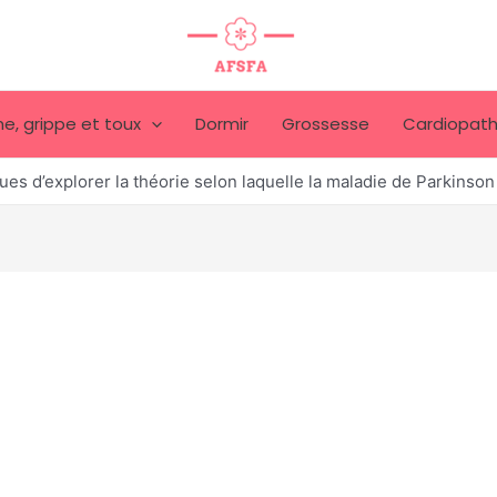
e, grippe et toux
Dormir
Grossesse
Cardiopath
ques d’explorer la théorie selon laquelle la maladie de Parkinso