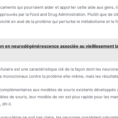
icaments qui pourraient aider et apporter cette aide aux gens, i
prouvés par la Food and Drug Administration. Plutôt que de cibl
oxicité en aval de la protéine qui perturbe le métabolisme et 
en en neurodégénérescence associée au vieillissement l
ulaire est une caractéristique clé de la façon dont les neurone
ps monoclonaux contre la protéine elle-même, mais les résultat
omplémentaires aux modèles de souris existants développés av
les de souris, leur modèle de ver est plus rapide pour les ma
dit-il.
a-synucléine ne soit pas claire, les neurones possèdent naturel