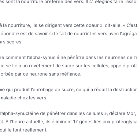
ries sont la nourriture préférée des vers. Il
C. elegans
faire l’ass
à la nourriture, ils se dirigent vers cette odeur », dit-elle. « C’
épondre est de savoir si le fait de nourrir les vers avec l’agrég
urs scores.
 comment l’alpha-synucléine pénètre dans les neurones de l’int
que se lie à un revêtement de sucre sur les cellules, appelé pr
bsorbée par ce neurone sans méfiance.
voie qui produit l’enrobage de sucre, ce qui a réduit la destruc
maladie chez les vers.
lpha-synucléine de pénétrer dans les cellules », déclare Mor,
ect. À l’heure actuelle, ils éliminent 17 gènes liés aux protéogl
ui le font réellement.