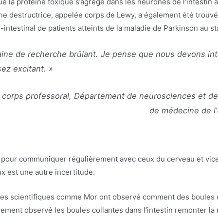
e la protéine toxique s’agrège dans les neurones de l’intestin 
éine destructrice, appelée corps de Lewy, a également été trou
o-intestinal de patients atteints de la maladie de Parkinson au s
ne de recherche brûlant. Je pense que nous devons inter
ez excitant. »
 corps professoral, Département de neurosciences et de
de médecine de l’
 pour communiquer régulièrement avec ceux du cerveau et vice v
 est une autre incertitude.
es scientifiques comme Mor ont observé comment des boules c
alement observé les boules collantes dans l’intestin remonter la 