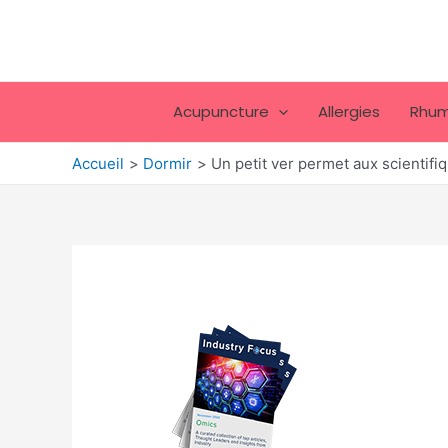
Aller
au
contenu
Acupuncture
Allergies
Rhum
Accueil
Dormir
Un petit ver permet aux scientifi