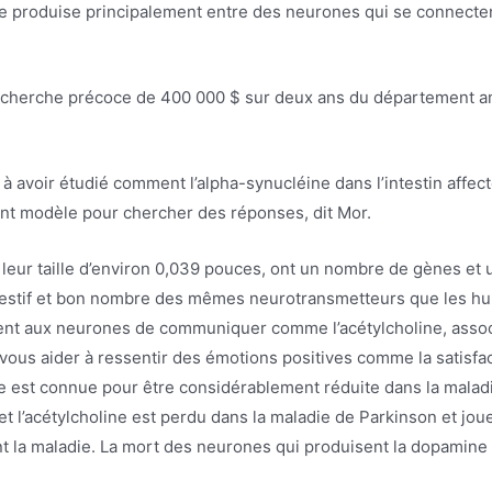
 produise principalement entre des neurones qui se connecte
recherche précoce de 400 000 $ sur deux ans du département a
à avoir étudié comment l’alpha-synucléine dans l’intestin affecte
ent modèle pour chercher des réponses, dit Mor.
eur taille d’environ 0,039 pouces, ont un nombre de gènes et 
igestif et bon nombre des mêmes neurotransmetteurs que les h
t aux neurones de communiquer comme l’acétylcholine, associé
vous aider à ressentir des émotions positives comme la satisfacti
 est connue pour être considérablement réduite dans la maladi
 et l’acétylcholine est perdu dans la maladie de Parkinson et j
t la maladie. La mort des neurones qui produisent la dopamine