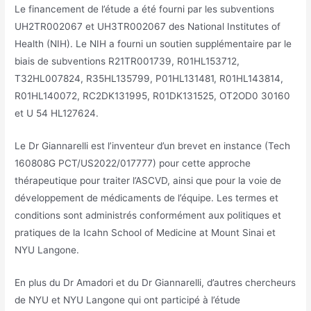
Le financement de l’étude a été fourni par les subventions
UH2TR002067 et UH3TR002067 des National Institutes of
Health (NIH). Le NIH a fourni un soutien supplémentaire par le
biais de subventions R21TR001739, R01HL153712,
T32HL007824, R35HL135799, P01HL131481, R01HL143814,
R01HL140072, RC2DK131995, R01DK131525, OT2OD0 30160
et U 54 HL127624.
Le Dr Giannarelli est l’inventeur d’un brevet en instance (Tech
160808G PCT/US2022/017777) pour cette approche
thérapeutique pour traiter l’ASCVD, ainsi que pour la voie de
développement de médicaments de l’équipe. Les termes et
conditions sont administrés conformément aux politiques et
pratiques de la Icahn School of Medicine at Mount Sinai et
NYU Langone.
En plus du Dr Amadori et du Dr Giannarelli, d’autres chercheurs
de NYU et NYU Langone qui ont participé à l’étude