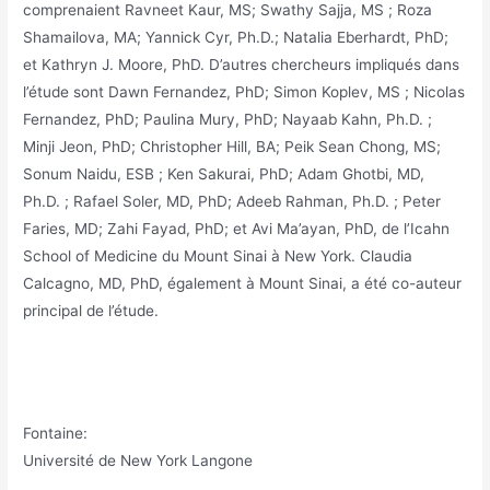
comprenaient Ravneet Kaur, MS; Swathy Sajja, MS ; Roza
Shamailova, MA; Yannick Cyr, Ph.D.; Natalia Eberhardt, PhD;
et Kathryn J. Moore, PhD. D’autres chercheurs impliqués dans
l’étude sont Dawn Fernandez, PhD; Simon Koplev, MS ; Nicolas
Fernandez, PhD; Paulina Mury, PhD; Nayaab Kahn, Ph.D. ;
Minji Jeon, PhD; Christopher Hill, BA; Peik Sean Chong, MS;
Sonum Naidu, ESB ; Ken Sakurai, PhD; Adam Ghotbi, MD,
Ph.D. ; Rafael Soler, MD, PhD; Adeeb Rahman, Ph.D. ; Peter
Faries, MD; Zahi Fayad, PhD; et Avi Ma’ayan, PhD, de l’Icahn
School of Medicine du Mount Sinai à New York. Claudia
Calcagno, MD, PhD, également à Mount Sinai, a été co-auteur
principal de l’étude.
Fontaine:
Université de New York Langone