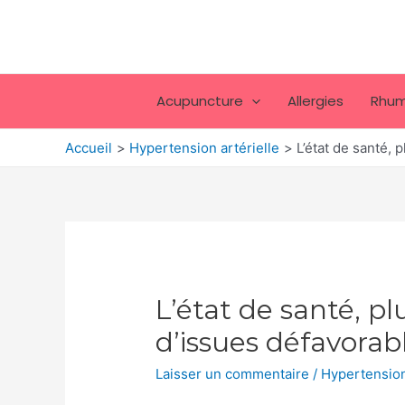
Aller
au
contenu
Acupuncture
Allergies
Rhum
Accueil
Hypertension artérielle
L’état de santé, 
L’état de santé, pl
d’issues défavorab
Laisser un commentaire
/
Hypertension