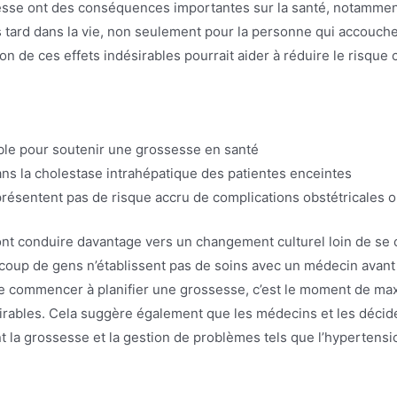
sesse ont des conséquences importantes sur la santé, notammen
 tard dans la vie, non seulement pour la personne qui accouche
n de ces effets indésirables pourrait aider à réduire le risque c
emble pour soutenir une grossesse en santé
ans la cholestase intrahépatique des patientes enceintes
ésentent pas de risque accru de complications obstétricales o
t conduire davantage vers un changement culturel loin de se c
coup de gens n’établissent pas de soins avec un médecin avant
 commencer à planifier une grossesse, c’est le moment de max
ésirables. Cela suggère également que les médecins et les décid
 la grossesse et la gestion de problèmes tels que l’hypertensio