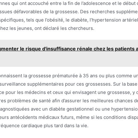
nes qui ont accouché entre la fin de l’adolescence et le début 
issues défavorables de la grossesse. Des recherches suppléme
ifiques, tels que l’obésité, le diabète, l’hypertension artériell
hez les jeunes, ont déclaré les chercheurs.
menter le risque d'insuffisance rénale chez les patients a
onnaissent la grossesse prématurée à 35 ans ou plus comme un f
urveillance supplémentaires pour ces grossesses. Sur la base d
ce pour les médecins et ceux qui envisagent une grossesse, y c
tres problèmes de santé afin d’assurer les meilleures chances d
iagnostiquées avec un diabète gestationnel ou une hypertension
leurs antécédents médicaux futurs, même si les conditions dispa
réquence cardiaque plus tard dans la vie.