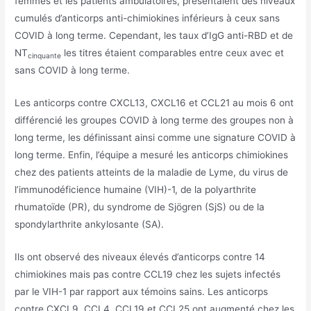
femmes et les patients ambulatoires, présentaient des niveaux
cumulés d’anticorps anti-chimiokines inférieurs à ceux sans
COVID à long terme. Cependant, les taux d’IgG anti-RBD et de
NT
les titres étaient comparables entre ceux avec et
cinquante
sans COVID à long terme.
Les anticorps contre CXCL13, CXCL16 et CCL21 au mois 6 ont
différencié les groupes COVID à long terme des groupes non à
long terme, les définissant ainsi comme une signature COVID à
long terme. Enfin, l’équipe a mesuré les anticorps chimiokines
chez des patients atteints de la maladie de Lyme, du virus de
l’immunodéficience humaine (VIH)-1, de la polyarthrite
rhumatoïde (PR), du syndrome de Sjögren (SjS) ou de la
spondylarthrite ankylosante (SA).
Ils ont observé des niveaux élevés d’anticorps contre 14
chimiokines mais pas contre CCL19 chez les sujets infectés
par le VIH-1 par rapport aux témoins sains. Les anticorps
contre CXCL9, CCL4, CCL19 et CCL25 ont augmenté chez les