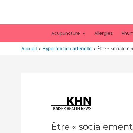
Aller
au
contenu
Acupuncture
Allergies
Rhum
Accueil
Hypertension artérielle
Être « socialeme
Être « socialement