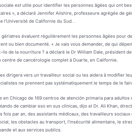
 sociale est utile pour identifier les personnes âgées qui ont be
ires », a déclaré Jennifer Ailshire, professeure agrégée de gér
 l’Université de Californie du Sud. .
s gériatres évaluent régulièrement les personnes âgées pour d
rent ou bien documenté. « Je vais vous demander, de qui dépe
s de la nourriture ? a déclaré le Dr William Dale, président de
 centre de cancérologie complet à Duarte, en Californie.
 dirigera vers un travailleur social ou les aidera à modifier leur
cialistes ne prennent pas systématiquement le temps de le fair
e en Chicago de 169 centros de atención primaria para adultos 
ando de cambiar eso en sus clínicas, dijo el Dr. Ali Khan, dire
s fois par an, des assistants médicaux, des travailleurs sociau
cial, les obstacles au transport, l’insécurité alimentaire, le stres
bande et aux services publics.