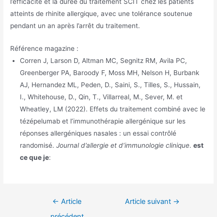
l’efficacité et la durée du traitement SCIT chez les patients
atteints de rhinite allergique, avec une tolérance soutenue
pendant un an après l’arrêt du traitement.
Référence magazine :
Corren J, Larson D, Altman MC, Segnitz RM, Avila PC,
Greenberger PA, Baroody F, Moss MH, Nelson H, Burbank
AJ, Hernandez ML, Peden, D., Saini, S., Tilles, S., Hussain,
I., Whitehouse, D., Qin, T., Villarreal, M., Sever, M. et
Wheatley, LM (2022). Effets du traitement combiné avec le
tézépelumab et l’immunothérapie allergénique sur les
réponses allergéniques nasales : un essai contrôlé
randomisé.
Journal d’allergie et d’immunologie clinique
.
est
ce que je
:
Navigation
←
Article
Article suivant
→
de
précédent