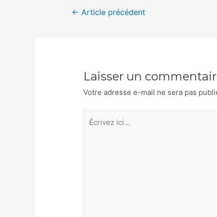
Navigation
←
Article précédent
de
l’article
Laisser un commentair
Votre adresse e-mail ne sera pas publi
Écrivez
ici…