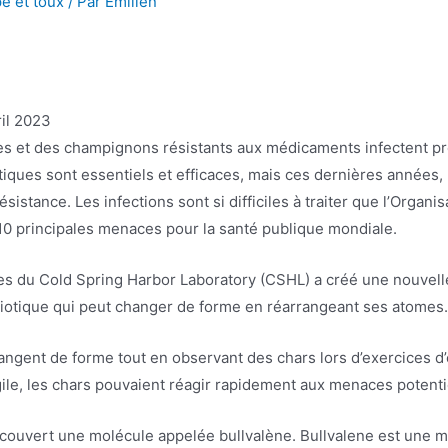
e et toux
/ Par
Emilien
ril 2023
es et des champignons résistants aux médicaments infectent pr
tiques sont essentiels et efficaces, mais ces dernières années, 
istance. Les infections sont si difficiles à traiter que l’Organis
 10 principales menaces pour la santé publique mondiale.
es du Cold Spring Harbor Laboratory (CSHL) a créé une nouvell
biotique qui peut changer de forme en réarrangeant ses atomes
hangent de forme tout en observant des chars lors d’exercices d
ile, les chars pouvaient réagir rapidement aux menaces potenti
ouvert une molécule appelée bullvalène. Bullvalene est une mol