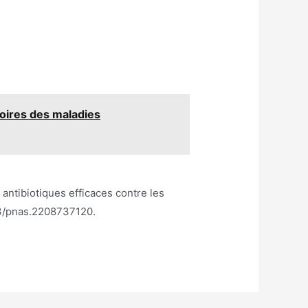
toires des maladies
ntibiotiques efficaces contre les
73/pnas.2208737120.