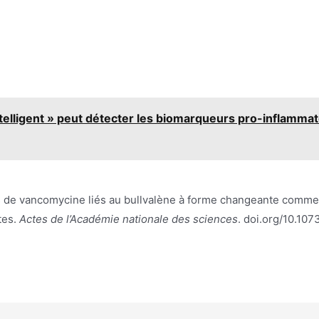
telligent » peut détecter les biomarqueurs pro-inflamma
s de vancomycine liés au bullvalène à forme changeante comme a
tes.
Actes de l’Académie nationale des sciences
. doi.org/10.10