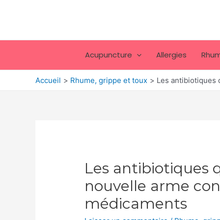
Aller
au
contenu
Acupuncture
Allergies
Rhum
Accueil
Rhume, grippe et toux
Les antibiotiques
Les antibiotiques 
nouvelle arme cont
médicaments