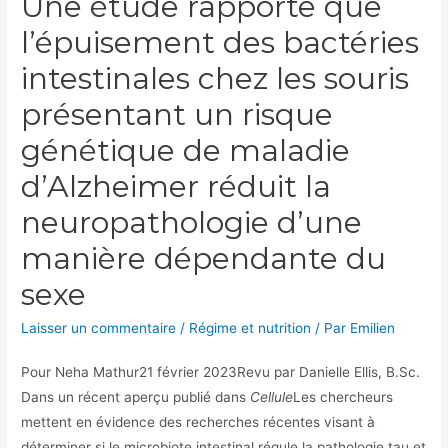
Une étude rapporte que
l’épuisement des bactéries
intestinales chez les souris
présentant un risque
génétique de maladie
d’Alzheimer réduit la
neuropathologie d’une
manière dépendante du
sexe
Laisser un commentaire
/
Régime et nutrition
/ Par
Emilien
Pour
Neha Mathur
21 février 2023
Revu par Danielle Ellis, B.Sc.
Dans un récent aperçu publié dans
Cellule
Les chercheurs
mettent en évidence des recherches récentes visant à
déterminer si le microbiote intestinal régule la pathologie tau et